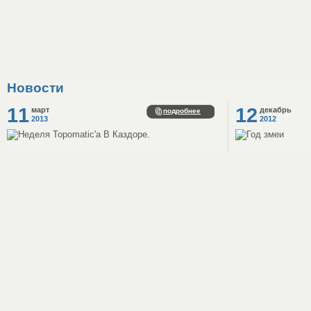
Новости
11
12
март
декабрь
подробнее
2013
2012
Неделя Topomatic'а В Каздоре.
Год змеи
8 (7252)
43-32-10, 43-31-97, 43-31-95
ТОО "ШЫМКЕНТ КАЗДОРПРОЕКТ"
Республика Казахстан, ЮКО, г. Шымкент, 160006, ул. Адырбекова, 129,
web:
www.kazdorproject.kz
email:
info@kazdorproject.kz
,
kazproject@mail.ru